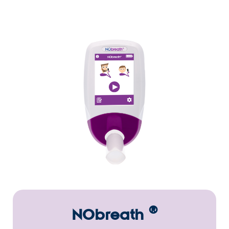
®
NObreath