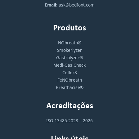
Email:
ask@bedfont.com
Produtos
NObreath®
Smokerlyzer
Gastrolyzer®
Medi-Gas Check
Celler8
FeNObreath
Breathacise®
Acreditações
ISO 13485:2023 – 2026
Links úteis