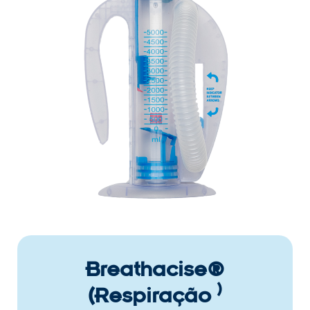
Breathacise®
)
(Respiração