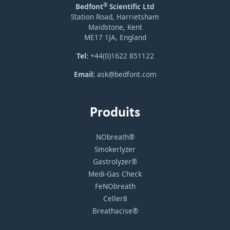
®
Bedfont
Scientific Ltd
Station Road, Harrietsham
Maidstone, Kent
ME17 1JA, England
Tel:
+44(0)1622 851122
Email:
ask@bedfont.com
Produits
NObreath®
Smokerlyzer
Gastrolyzer®
Medi-Gas Check
FeNObreath
Celler8
Breathacise®