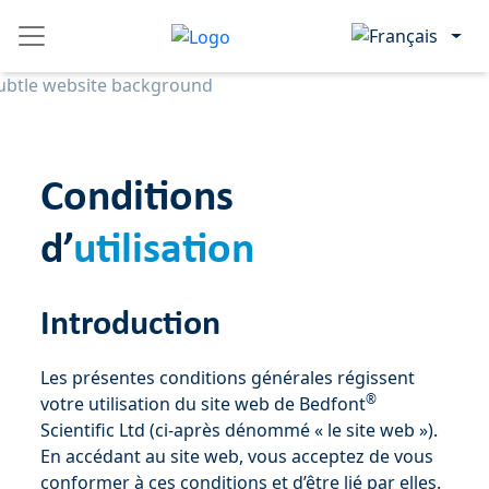
Skip
Please
to
note:
content
This
website
includes
an
accessibility
Conditions
system.
d’
utilisation
Introduction
Les présentes conditions générales régissent
®
votre utilisation du site web de Bedfont
Scientific Ltd (ci-après dénommé « le site web »).
En accédant au site web, vous acceptez de vous
conformer à ces conditions et d’être lié par elles.